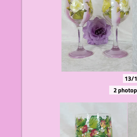
13/
2 photop