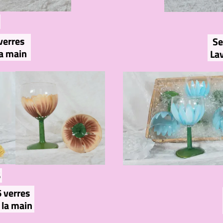
verres
Se
la main
Lav
6
6 verres
 la main