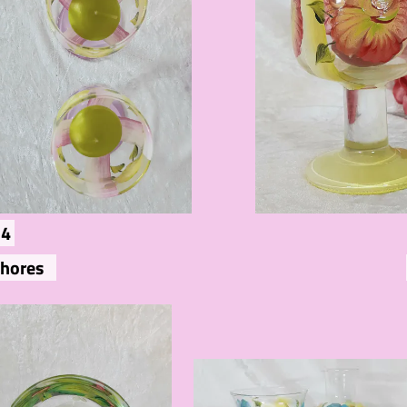
14
hores