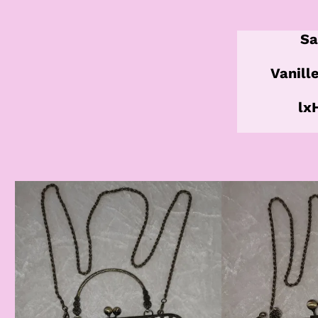
Sa
Vanill
lx