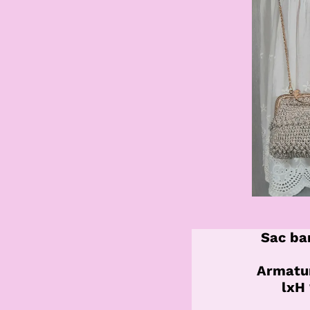
Sac ba
Armatur
lxH