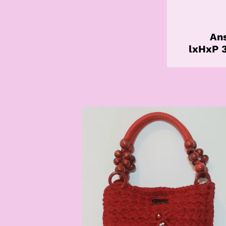
An
lxHxP 