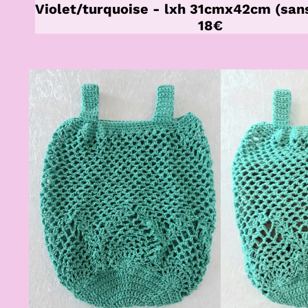
Violet/turquoise - lxh 31cmx42cm (sans
18€